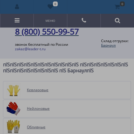
0
0
МЕНЮ
8 (800) 550-99-57
Склад отгрузки:
звонок бесплатный по России
Барнаул
zakaz@leader-t.ru
пїЅпїЅпїЅпїЅпїЅпїЅпїЅпїЅпїЅпїЅпїЅ пїЅпїЅпїЅпїЅпїЅпїЅпїЅ
пїЅпїЅпїЅпїЅпїЅпїЅпїЅпїЅ пїЅ БарнаулпїЅ
Кевларовые
Нейлоновые
Обливные