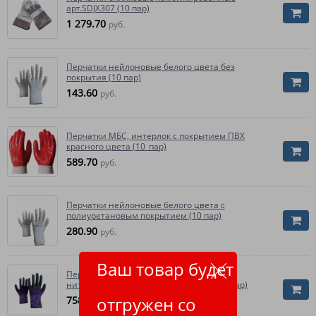
арт.SDJX307 (10 пар)
1 279.70
руб.
Перчатки нейлоновые белого цвета без
покрытия (10 пар)
143.60
руб.
Перчатки МБС, интерлок с покрытием ПВХ
красного цвета (10_пар)
589.70
руб.
Перчатки нейлоновые белого цвета с
полиуретановым покрытием (10 пар)
280.90
руб.
Ваш товар будет
Перчатки нейлоновые со вспененным
нитриловым покрытием, 3/4 облив (10 пар)
отгружен со
758.90
руб.