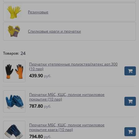
Резиновые
Спилковые краги и перчатки
24
Товаров:
Перчатки утепленные полиэстер/латекс арт.300
(10 пар)
439.90
руб.
Перчатки МБС, КЩС, полное нитриловое
покрытие (10 пар)
787.80
руб.
Перчатки МБС, КЩС, полное нитриловое
покрытие крага (10 пар)
794.80
руб.