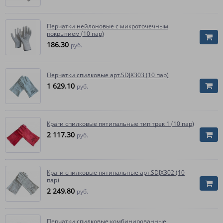
Перчатки нейлоновые с микроточечным
покрытием (10 пар)
186.30
руб.
Перчатки спилковые арт.SDJX303 (10 пар)
1 629.10
руб.
Краги спилковые пятипальные тип трек 1 (10 пар)
2 117.30
руб.
Краги спилковые пятипальные арт.SDJX302 (10
пар)
2 249.80
руб.
Перчатки спилковые комбинированные