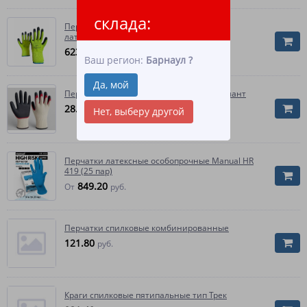
склада:
Перчатки нейлоновые со вспененным
латексным покрытием (10 пар)
623.10
руб.
Ваш регион:
Барнаул
?
Да, мой
Перчатки с 2-ым латексный обливом Атлант
28.90
руб.
Нет, выберу другой
Перчатки латексные особопрочные Manual HR
419 (25 пар)
849.20
От
руб.
Перчатки спилковые комбинированные
121.80
руб.
Краги спилковые пятипальные тип Трек