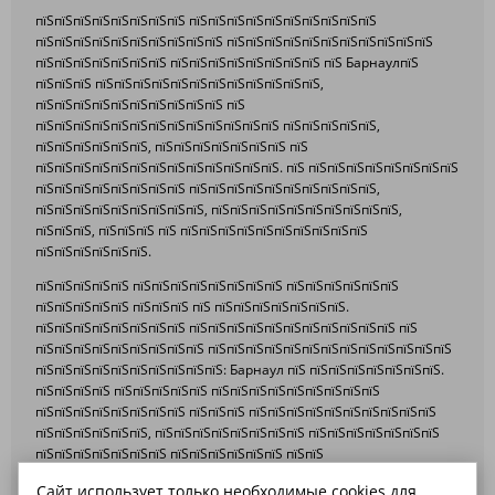
пїЅпїЅпїЅпїЅпїЅпїЅпїЅпїЅ пїЅпїЅпїЅпїЅпїЅпїЅпїЅпїЅпїЅпїЅ
пїЅпїЅпїЅпїЅпїЅпїЅпїЅпїЅпїЅпїЅ пїЅпїЅпїЅпїЅпїЅпїЅпїЅпїЅпїЅпїЅпїЅ
пїЅпїЅпїЅпїЅпїЅпїЅпїЅ пїЅпїЅпїЅпїЅпїЅпїЅпїЅпїЅ пїЅ БарнаулпїЅ
пїЅпїЅпїЅ пїЅпїЅпїЅпїЅпїЅпїЅпїЅпїЅпїЅпїЅпїЅпїЅ,
пїЅпїЅпїЅпїЅпїЅпїЅпїЅпїЅпїЅпїЅ пїЅ
пїЅпїЅпїЅпїЅпїЅпїЅпїЅпїЅпїЅпїЅпїЅпїЅпїЅ пїЅпїЅпїЅпїЅпїЅ,
пїЅпїЅпїЅпїЅпїЅпїЅ, пїЅпїЅпїЅпїЅпїЅпїЅпїЅ пїЅ
пїЅпїЅпїЅпїЅпїЅпїЅпїЅпїЅпїЅпїЅпїЅпїЅпїЅ. пїЅ пїЅпїЅпїЅпїЅпїЅпїЅпїЅпїЅ
пїЅпїЅпїЅпїЅпїЅпїЅпїЅпїЅ пїЅпїЅпїЅпїЅпїЅпїЅпїЅпїЅпїЅпїЅ,
пїЅпїЅпїЅпїЅпїЅпїЅпїЅпїЅпїЅ, пїЅпїЅпїЅпїЅпїЅпїЅпїЅпїЅпїЅпїЅ,
пїЅпїЅпїЅ, пїЅпїЅпїЅ пїЅ пїЅпїЅпїЅпїЅпїЅпїЅпїЅпїЅпїЅпїЅ
пїЅпїЅпїЅпїЅпїЅпїЅ.
пїЅпїЅпїЅпїЅпїЅ пїЅпїЅпїЅпїЅпїЅпїЅпїЅпїЅ пїЅпїЅпїЅпїЅпїЅпїЅ
пїЅпїЅпїЅпїЅпїЅ пїЅпїЅпїЅ пїЅ пїЅпїЅпїЅпїЅпїЅпїЅпїЅ.
пїЅпїЅпїЅпїЅпїЅпїЅпїЅпїЅ пїЅпїЅпїЅпїЅпїЅпїЅпїЅпїЅпїЅпїЅпїЅ пїЅ
пїЅпїЅпїЅпїЅпїЅпїЅпїЅпїЅпїЅ пїЅпїЅпїЅпїЅпїЅпїЅпїЅпїЅпїЅпїЅпїЅпїЅпїЅ
пїЅпїЅпїЅпїЅпїЅпїЅпїЅпїЅпїЅпїЅ: Барнаул пїЅ пїЅпїЅпїЅпїЅпїЅпїЅпїЅ.
пїЅпїЅпїЅпїЅ пїЅпїЅпїЅпїЅпїЅ пїЅпїЅпїЅпїЅпїЅпїЅпїЅпїЅпїЅ
пїЅпїЅпїЅпїЅпїЅпїЅпїЅпїЅ пїЅпїЅпїЅ пїЅпїЅпїЅпїЅпїЅпїЅпїЅпїЅпїЅпїЅ
пїЅпїЅпїЅпїЅпїЅпїЅ, пїЅпїЅпїЅпїЅпїЅпїЅпїЅпїЅ пїЅпїЅпїЅпїЅпїЅпїЅпїЅ
пїЅпїЅпїЅпїЅпїЅпїЅпїЅ пїЅпїЅпїЅпїЅпїЅпїЅ пїЅпїЅ
пїЅпїЅпїЅпїЅпїЅпїЅпїЅпїЅпїЅ, пїЅпїЅпїЅпїЅпїЅпїЅпїЅпїЅ,
Сайт использует только необходимые cookies для