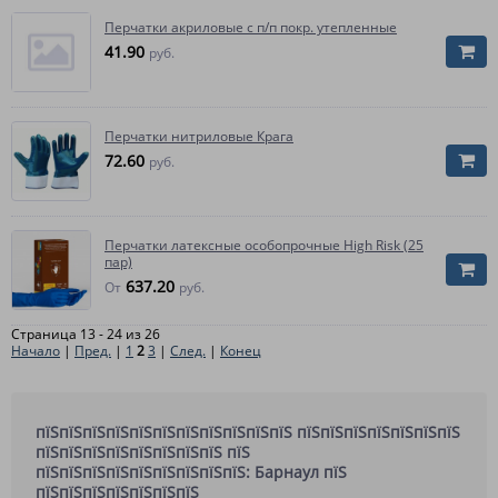
Перчатки акриловые с п/п покр. утепленные
41.90
руб.
Перчатки нитриловые Крага
72.60
руб.
Перчатки латексные особопрочные High Risk (25
пар)
637.20
От
руб.
Страница 13 - 24 из 26
Начало
|
Пред.
|
1
2
3
|
След.
|
Конец
пїЅпїЅпїЅпїЅпїЅпїЅпїЅпїЅпїЅпїЅпїЅ пїЅпїЅпїЅпїЅпїЅпїЅпїЅ
пїЅпїЅпїЅпїЅпїЅпїЅпїЅпїЅ пїЅ
пїЅпїЅпїЅпїЅпїЅпїЅпїЅпїЅпїЅ: Барнаул пїЅ
пїЅпїЅпїЅпїЅпїЅпїЅпїЅ