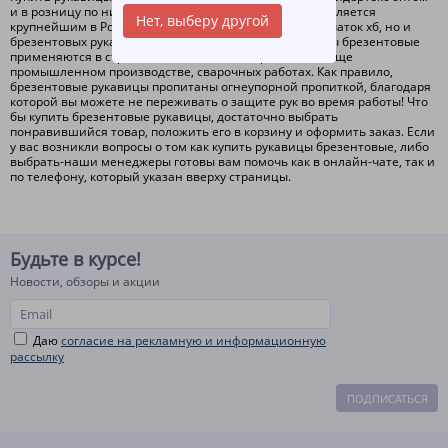
и в розницу по низким ценам. Компания ЛидерТекс является
Нет, выберу другой
крупнейшим в России производителем не только перчаток хб, но и
брезентовых рукавиц, различной плотности. Рукавицы брезентовые
применяются в строительстве, машиностроении, в обще
промышленном производстве, сварочных работах. Как правило,
брезентовые рукавицы пропитаны огнеупорной пропиткой, благодаря
которой вы можете не переживать о защите рук во время работы! Что
бы купить брезентовые рукавицы, достаточно выбрать
понравившийся товар, положить его в корзину и оформить заказ. Если
у вас возникли вопросы о том как купить рукавицы брезентовые, либо
выбрать-наши менеджеры готовы вам помочь как в онлайн-чате, так и
по телефону, который указан вверху страницы.
Будьте в курсе!
Новости, обзоры и акции
Даю
согласие на рекламную и информационную
рассылку
ПОДПИСАТЬСЯ