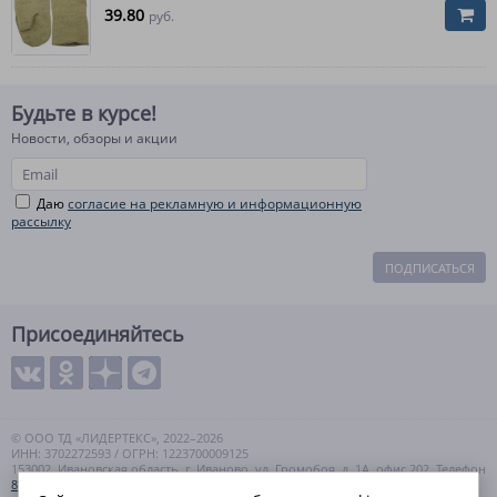
39.80
руб.
Будьте в курсе!
Новости, обзоры и акции
Даю
согласие на рекламную и информационную
рассылку
ПОДПИСАТЬСЯ
Присоединяйтесь
© ООО ТД «ЛИДЕРТЕКС», 2022–2026
ИНН: 3702272593 / ОГРН: 1223700009125
153002, Ивановская область, г. Иваново, ул. Громобоя, д. 1А, офис 202. Телефон
8 (800) 550-99-57