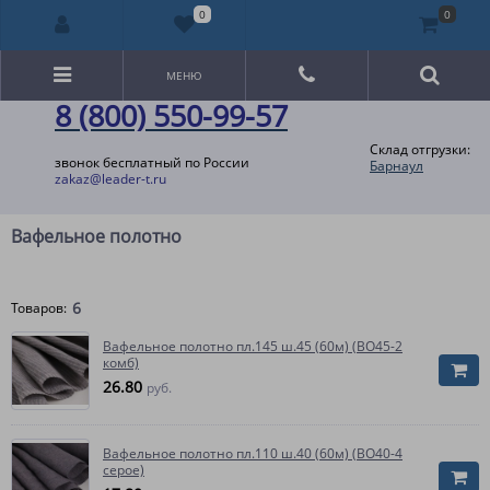
0
0
МЕНЮ
8 (800) 550-99-57
Склад отгрузки:
звонок бесплатный по России
Барнаул
zakaz@leader-t.ru
Вафельное полотно
6
Товаров:
Вафельное полотно пл.145 ш.45 (60м) (ВО45-2
комб)
26.80
руб.
Вафельное полотно пл.110 ш.40 (60м) (ВО40-4
серое)