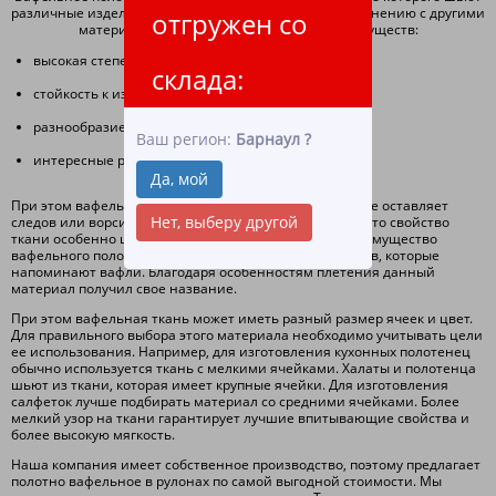
различные изделия, но, особенно, полотенца. По сравнению с другими
отгружен со
материалами эта ткань имеет много преимуществ:
высокая степень поглощения влаги;
склада:
стойкость к износу;
разнообразие цветовой гаммы;
Ваш регион:
Барнаул
?
интересные рисунки.
Да, мой
При этом вафельное полотно очень быстро сохнет и не оставляет
Нет, выберу другой
следов или ворсинок после вытирания поверхности. Это свойство
ткани особенно ценится в домашнем хозяйстве. Преимущество
вафельного полотна заключается в наличии квадратов, которые
напоминают вафли. Благодаря особенностям плетения данный
материал получил свое название.
При этом вафельная ткань может иметь разный размер ячеек и цвет.
Для правильного выбора этого материала необходимо учитывать цели
ее использования. Например, для изготовления кухонных полотенец
обычно используется ткань с мелкими ячейками. Халаты и полотенца
шьют из ткани, которая имеет крупные ячейки. Для изготовления
салфеток лучше подбирать материал со средними ячейками. Более
мелкий узор на ткани гарантирует лучшие впитывающие свойства и
более высокую мягкость.
Наша компания имеет собственное производство, поэтому предлагает
полотно вафельное в рулонах по самой выгодной стоимости. Мы