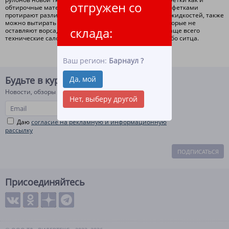
отгружен со
обтирочные материалы для уборки. Техническими салфетками
протирают различные поверхности от загрязнений и жидкостей, также
можно вытирать руки. Есть салфетки технические, которые не
склада:
оставляют ворса, для производств это очень важно. Чаще всего
технические салфетки хб изготавливаются из бязи либо ситца.
Ваш регион:
Барнаул
?
Да, мой
Будьте в курсе!
Новости, обзоры и акции
Нет, выберу другой
Даю
согласие на рекламную и информационную
рассылку
ПОДПИСАТЬСЯ
Присоединяйтесь