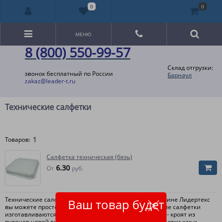
0
0
МЕНЮ
8 (800) 550-99-57
Склад отгрузки:
звонок бесплатный по России
Барнаул
zakaz@leader-t.ru
Технические салфетки
1
Товаров:
Салфетка техническая (бязь)
6.30
От
руб.
Технические салфетки купить оптом в Интернет-магазине Лидертекс
Ваш товар будет
вы можете просто оформив заказ на сайте. Технические салфетки
изготавливаются в основном из обрезков ткани.. Реже- кроят из
рулонов новой ткани. Применяются технические салфетки как и