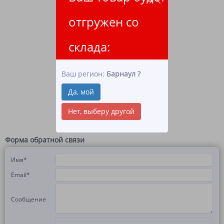
отгружен со
склада:
Ваш регион:
Барнаул
?
Да, мой
Нет, выберу другой
Форма обратной связи
Имя
*
Email
*
Сообщение