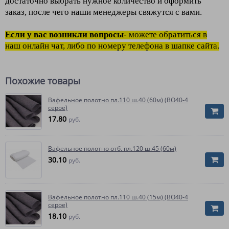
достаточно выбрать нужное количество и оформить
заказ, после чего наши менеджеры свяжутся с вами.
Если у вас возникли вопросы
- можете обратиться в
наш онлайн чат, либо по номеру телефона в шапке сайта.
Похожие товары
Вафельное полотно пл.110 ш.40 (60м) (ВО40-4
серое)
17.80
руб.
Вафельное полотно отб. пл.120 ш.45 (60м)
30.10
руб.
Вафельное полотно пл.110 ш.40 (15м) (ВО40-4
серое)
18.10
руб.