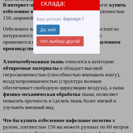
склада:
В интернет-магазине «ЛидерТекс»
вы можете
купить
отбеленное вафельное полотно в рулоне
плотностью
150
, шириной 45
оптом и в розницу
.
Ваш регион:
Барнаул
?
Отбеленное вафельное полотно в рулоне - состоит из
Да, мой
натурального, качественного хлопка, широко
Нет, выберу другой
применяется как в хозяйстве, так и в
промышленном
производстве
,
клининге
и
HoReCa
.
Хлопчатобумажная ткань
относится к категории
обтирочные материалы
и обладает высокой
гигроскопичностью (способностью впитывать влагу),
воздухопроницаемостью (структура волокон
обеспечивает свободную циркуляцию воздуха), а наша
физико-механическая обработка
ткани, позволяет
повысить прочность и сделать ткань более мягкой и
улучшить внешний вид.
Что бы купить отбеленное вафельное полотно
в
рулоне, плотностью 150 вы можете рулонах по 60 метров