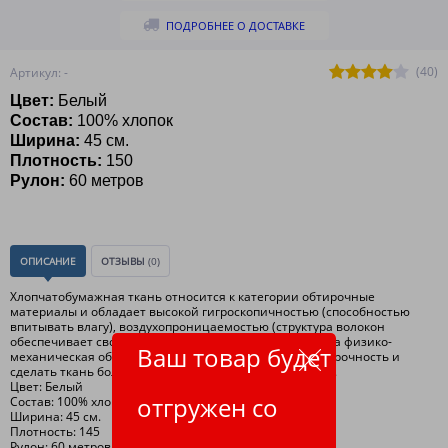
ПОДРОБНЕЕ О ДОСТАВКЕ
(40)
Артикул: -
Цвет:
Белый
Состав:
100% хлопок
Ширина:
45 см.
Плотность:
150
Рулон:
60 метров
ОПИСАНИЕ
ОТЗЫВЫ
(0)
Хлопчатобумажная ткань относится к категории обтирочные
материалы и обладает высокой гигроскопичностью (способностью
впитывать влагу), воздухопроницаемостью (структура волокон
обеспечивает свободную циркуляцию воздуха), а наша физико-
Ваш товар будет
механическая обработка ткани, позволяет повысить прочность и
сделать ткань более мягкой и улучшить внешний вид.
Цвет: Белый
отгружен со
Состав: 100% хлопок
Ширина: 45 см.
Плотность: 145
Рулон: 60 метров