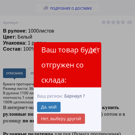
ПОДРОБНЕЕ О ДОСТАВКЕ
(0)
Артикул: -
В рулоне:
1000листов
Цвет:
Белый
Упаковка:
1 рулон;
Ваш товар будет
Состав:
100% целлюлоза влагопрочная
отгружен со
ОПИСАНИЕ
ОТЗЫВЫ
(0)
склада:
Бумага протирочная 2сл
Размер листа: 36смх38см
В рулоне 1100 листов
Ваш регион:
Барнаул
?
плотность 1 слоя - 17 гр/кв.м
100% целлюлоза
Да, мой
В интернет-магазине
ЛидерТекс
вы можете
купить
рулонные полотенца
(бумага протирочная) оптом и в
Нет, выберу другой
розницу
по низким ценам
.
Рулонные полотенца
для рук (бумага протирочная)