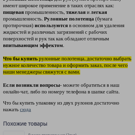
имеют широкое применение в таких отраслях как:
пищевая
промышленность,
тяжелая
и
легкая
промышленность.
Рулонные полотенца
(бумага
протирочная)
используются
в основном для удаления
жидкостей и различных загрязнений с рабочих
поверхностей и рук так как обладают отличным
впитывающим эффектом
.
Что бы купить
рулонные полотенца
, достаточно выбрать
нужное количество товара и оформить заказ, после чего
наши менеджеры свяжутся с вами.
Если возникли вопросы
- можете обратиться в наш
онлайн-чат, либо по номеру телефона в шапке сайта.
Что бы купить упаковку из двух рулонов достаточно
нажать
сюда
Похожие товары
Бумага протирочная (2рул)