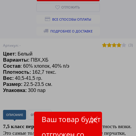
ОТЛОЖИТЬ
ВСЕ СПОСОБЫ ОПЛАТЫ
ПОДРОБНЕЕ О ДОСТАВКЕ
(3)
Артикул: -
Цвет:
Белый
Варианты:
ПВХ,ХБ
Состав
: 60% хлопок, 40% п/э
Плотность:
162,7 текс.
Вес:
40,5-41,5
гр.
Размер:
22.5-23.5 см.
Упаковка:
300 пар
ОПИСАНИЕ
ОТЗЫВЫ
(0)
Ваш товар будет
7,5 класс перчаток хб
4 нити
- обычная плотность вязки.
отгружен со
Это самые толстые, тяжелые и самые грубые перчатки,