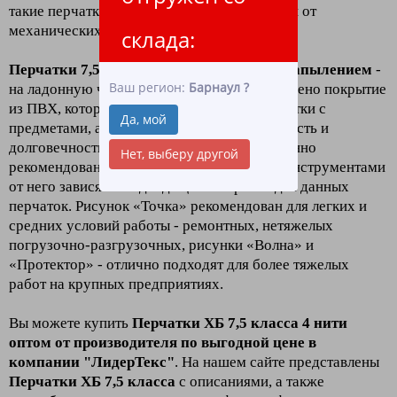
такие перчатки лучше всего защищают руки от
механических повреждений.
склада:
Перчатки 7,5 класс четыре нити с ПВХ напылением
-
Ваш регион:
Барнаул
?
на ладонную часть и пальцы перчаток нанесено покрытие
из ПВХ, которое улучшает сцепление перчатки с
Да, мой
предметами, а также увеличивает ее прочность и
долговечность. Перчатки с рисунком особенно
Нет, выберу другой
рекомендованы для работы с различными инструментами
от него зависят и подходящий тип работ для данных
перчаток. Рисунок «Точка» рекомендован для легких и
средних условий работы - ремонтных, нетяжелых
погрузочно-разгрузочных, рисунки «Волна» и
«Протектор» - отлично подходят для более тяжелых
работ на крупных предприятиях.
Вы можете купить
Перчатки ХБ 7,5 класса 4 нити
оптом от производителя по выгодной цене в
компании "ЛидерТекс"
. На нашем сайте представлены
Перчатки ХБ 7,5 класса
с описаниями, а также