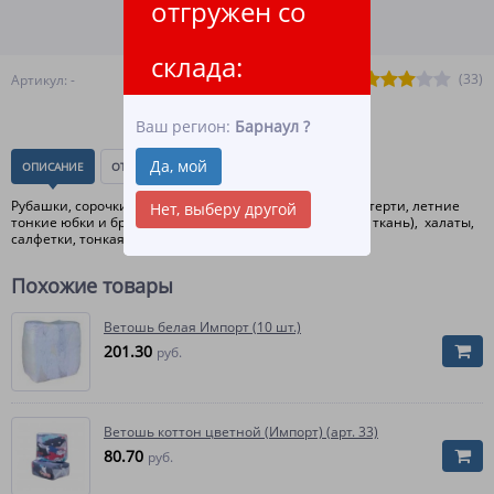
отгружен со
ПОДРОБНЕЕ О ДОСТАВКЕ
склада:
(33)
Артикул: -
Ваш регион:
Барнаул
?
Да, мой
ОПИСАНИЕ
ОТЗЫВЫ
(0)
Рубашки, сорочки, блузки, платья, фартуки, тонкие скатерти, летние
Нет, выберу другой
тонкие юбки и брюки(не джинсовая и не вильветовая ткань), халаты,
салфетки, тонкая спецодежда. фабричный лоскут.
Похожие товары
Ветошь белая Импорт (10 шт.)
201.30
руб.
Ветошь коттон цветной (Импорт) (арт. 33)
80.70
руб.