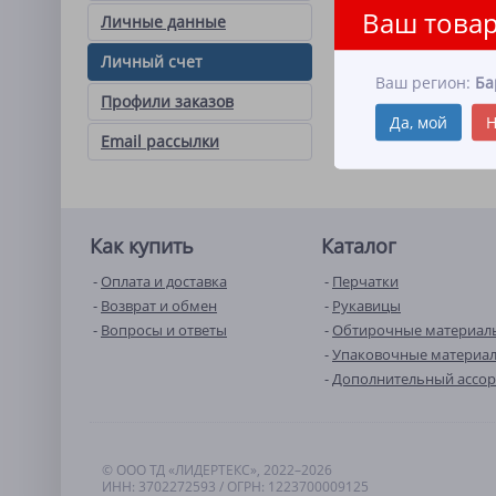
Ваш товар
Личные данные
ВОЙТИ
Личный счет
НАПОМНИТЬ ПА
Ваш регион:
Ба
Профили заказов
РЕГИСТРА
Да, мой
Н
Email рассылки
Состояние счета на
Как купить
Каталог
Оплата и доставка
Перчатки
Возврат и обмен
Рукавицы
Вопросы и ответы
Обтирочные материал
Упаковочные материа
Дополнительный ассо
© ООО ТД «ЛИДЕРТЕКС», 2022–2026
ИНН: 3702272593 / ОГРН: 1223700009125