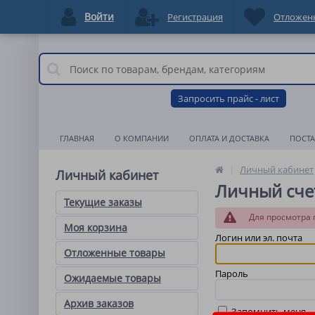
Войти
Регистрация
Отложен
Запросить прайс - лист
ГЛАВНАЯ
О КОМПАНИИ
ОПЛАТА И ДОСТАВКА
ПОСТ
Личный кабинет
Личный кабинет
Личный сче
Текущие заказы
Для просмотра 
Моя корзина
Логин или эл. почта
Отложенные товары
Пароль
Ожидаемые товары
Архив заказов
Запомнить меня