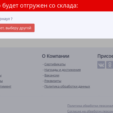
 будет отгружен со склада:
РОЛЬ
рнаул
?
ЦИЯ
ет, выберу другой
О Компании
Присо
Сертификаты
Награды и достижения
ы
Вакансии
лы
Реквизиты
ртимент
Политика обработки данных
Политика обработки персона
Согласие на обработку персо