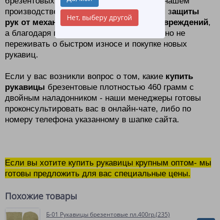
брезентовых рукавиц
представленных в нашем
производстве, они отлично подходят для з
ащиты
Нет, выберу другой
рук от механических и термических повреждений
,
а благодаря повышенной плотности, можно не
переживать о быстром износе и покупке новых
рукавиц.
Если у вас возникли вопрос о том, какие
купить
рукавицы
брезентовые плотностью 460 грамм с
двойным наладонником - наши менеджеры готовы
проконсультировать вас в онлайн-чате, либо по
номеру телефона указанному в шапке сайта.
Если вы хотите купить рукавицы крупным оптом- мы
готовы предложить для вас специальные цены.
Похожие товары
Б-01 Рукавицы брезентовые пл.400гр.(235)