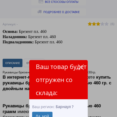
ВСЕ СПОСОБЫ ОПЛАТЫ
ПОДРОБНЕЕ О ДОСТАВКЕ
(6)
Артикул: -
Основа:
Брезент пл. 460
Наладонник:
Брезент пл. 460
Подналадонник:
Брезент пл. 460
ОПИСАНИЕ
ОТЗЫВЫ
(0)
Ваш товар будет
Рукавицы брезентовые пл.450гр. 2-ой налад. + п/н. пл.330гр.
В интернет-магазине ЛидерТекс
вы можете
купить
отгружен со
рукавицы брезентовые Б-04 плотностью 460 гр. с
двойным наладонником.
склада:
Рукавицы брезентовые Б-07 плотностью 460
Ваш регион:
Барнаул
?
грамм
имеют среднюю плотность среди
Да, мой